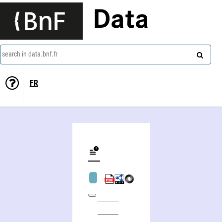
Data
search in data.bnf.fr
FR