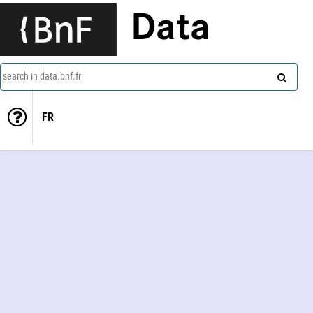
Data
search in data.bnf.fr
FR