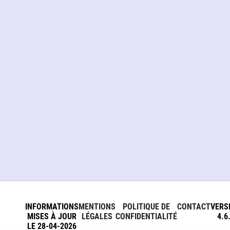
INFORMATIONS
MENTIONS
POLITIQUE DE
CONTACT
VERS
MISES À JOUR
LÉGALES
CONFIDENTIALITÉ
4.6
LE 28-04-2026