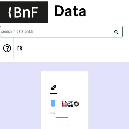
Data
search in data.bnf.fr
FR