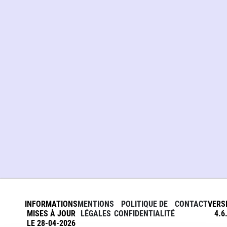
INFORMATIONS
MENTIONS
POLITIQUE DE
CONTACT
VERS
MISES À JOUR
LÉGALES
CONFIDENTIALITÉ
4.6
LE 28-04-2026