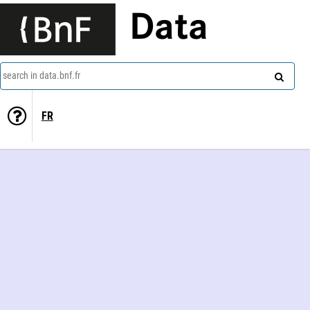
Data
search in data.bnf.fr
FR