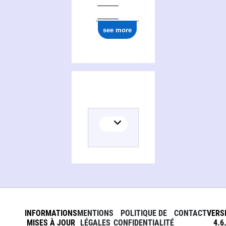
see more
INFORMATIONS
MENTIONS
POLITIQUE DE
CONTACT
VERS
MISES À JOUR
LÉGALES
CONFIDENTIALITÉ
4.6