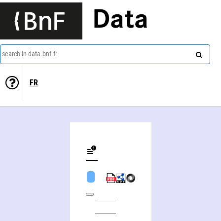
Data
search in data.bnf.fr
FR