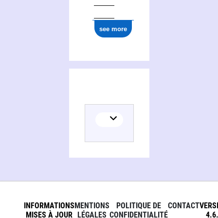
see more
INFORMATIONS
MENTIONS
POLITIQUE DE
CONTACT
VERS
MISES À JOUR
LÉGALES
CONFIDENTIALITÉ
4.6