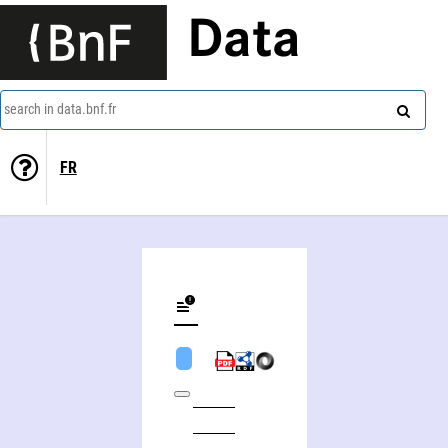
Data
search in data.bnf.fr
FR