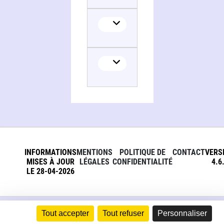
INFORMATIONS
MENTIONS
POLITIQUE DE
CONTACT
VERS
MISES À JOUR
LÉGALES
CONFIDENTIALITÉ
4.6
LE 28-04-2026
Tout accepter
Tout refuser
Personnaliser