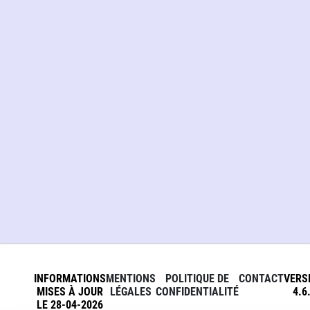
INFORMATIONS
MENTIONS
POLITIQUE DE
CONTACT
VERS
MISES À JOUR
LÉGALES
CONFIDENTIALITÉ
4.6
LE 28-04-2026