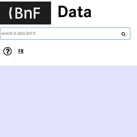
Data
search in data.bnf.fr
FR