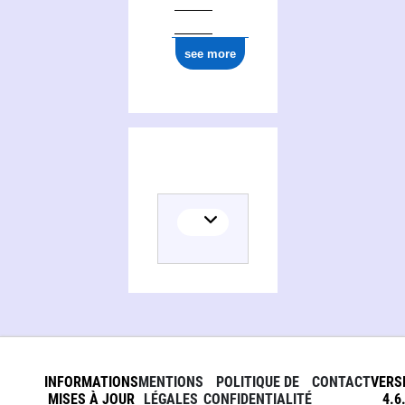
see more
INFORMATIONS
MENTIONS
POLITIQUE DE
CONTACT
VERS
MISES À JOUR
LÉGALES
CONFIDENTIALITÉ
4.6