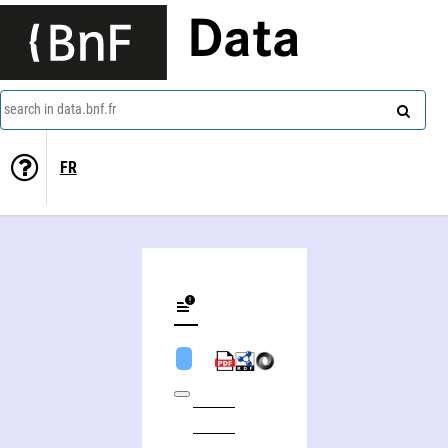
Data
search in data.bnf.fr
FR