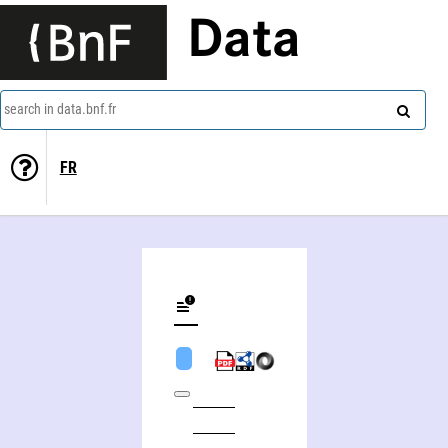
Data
search in data.bnf.fr
FR