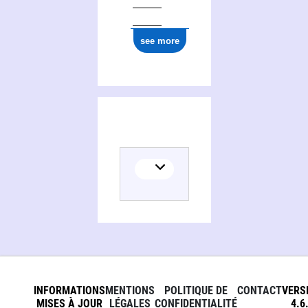
see more
INFORMATIONS
MENTIONS
POLITIQUE DE
CONTACT
VERS
MISES À JOUR
LÉGALES
CONFIDENTIALITÉ
4.6