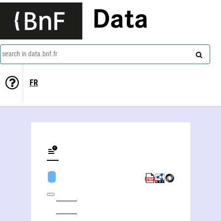
Data
search in data.bnf.fr
FR