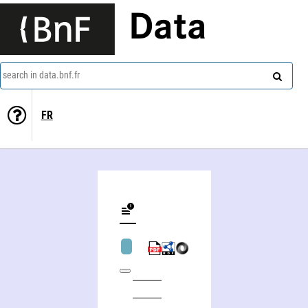
Data
search in data.bnf.fr
FR