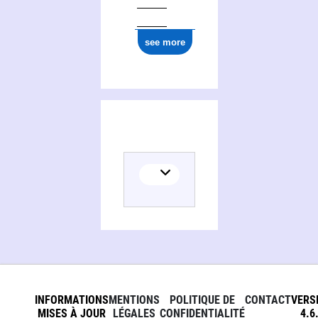
see more
INFORMATIONS
MENTIONS
POLITIQUE DE
CONTACT
VERS
MISES À JOUR
LÉGALES
CONFIDENTIALITÉ
4.6