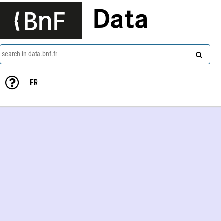
Data
search in data.bnf.fr
FR