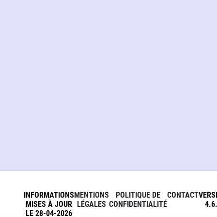
INFORMATIONS
MENTIONS
POLITIQUE DE
CONTACT
VERS
MISES À JOUR
LÉGALES
CONFIDENTIALITÉ
4.6
LE 28-04-2026