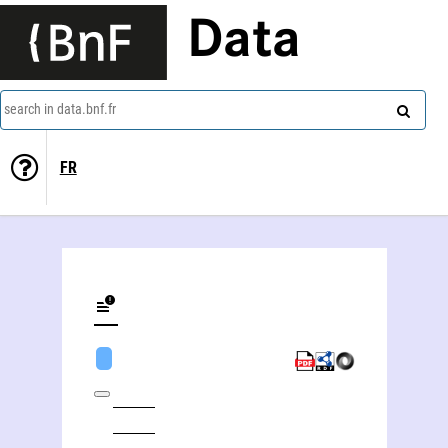
Data
search in data.bnf.fr
FR