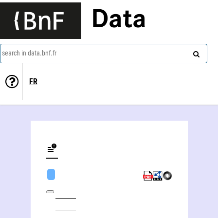
Data
search in data.bnf.fr
FR