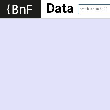
Data
search in data.bnf.fr