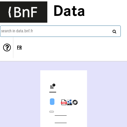
Data
search in data.bnf.fr
FR