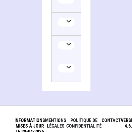
INFORMATIONS
MENTIONS
POLITIQUE DE
CONTACT
VERS
MISES À JOUR
LÉGALES
CONFIDENTIALITÉ
4.6
LE 28-04-2026