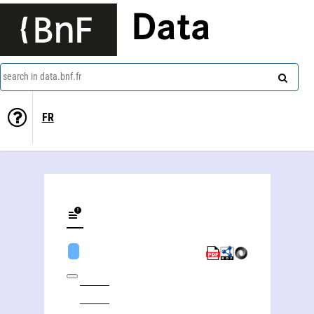
Data
search in data.bnf.fr
FR