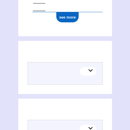
see more