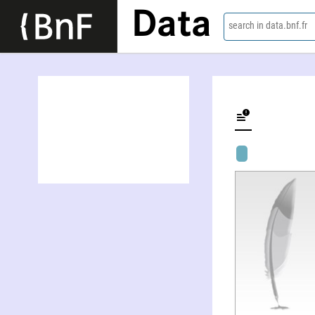
Data
search in data.bnf.fr