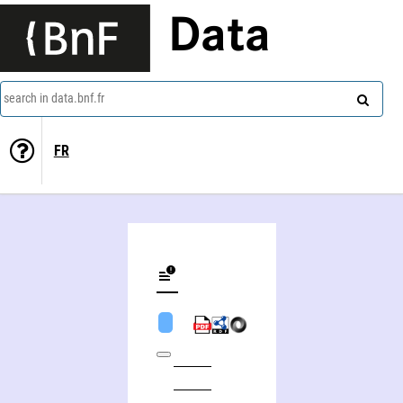
Data
search in data.bnf.fr
FR