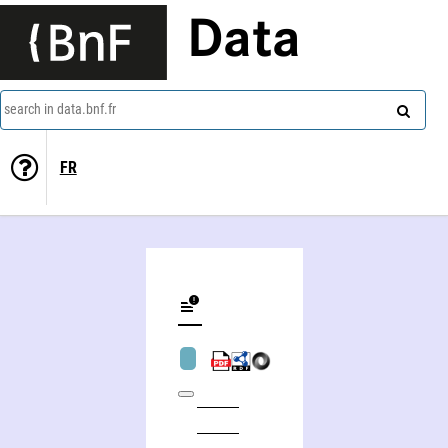
Data
search in data.bnf.fr
FR