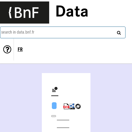
Data
search in data.bnf.fr
FR