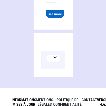
see more
INFORMATIONS
MENTIONS
POLITIQUE DE
CONTACT
VERS
MISES À JOUR
LÉGALES
CONFIDENTIALITÉ
4.6