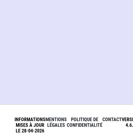
INFORMATIONS
MENTIONS
POLITIQUE DE
CONTACT
VERS
MISES À JOUR
LÉGALES
CONFIDENTIALITÉ
4.6
LE 28-04-2026