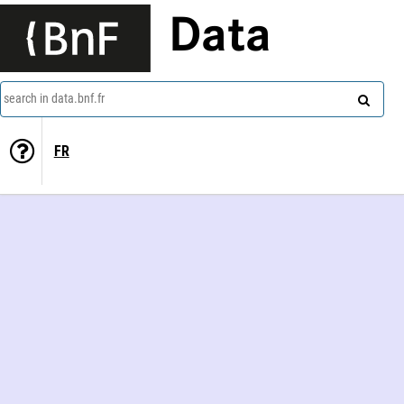
Data
search in data.bnf.fr
FR