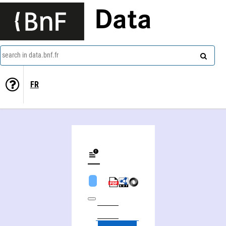
Data
search in data.bnf.fr
FR