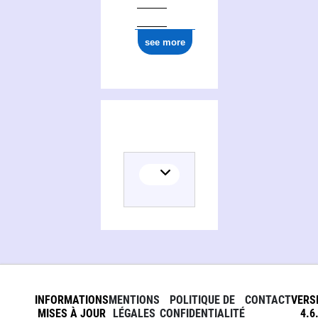
see more
INFORMATIONS
MENTIONS
POLITIQUE DE
CONTACT
VERS
MISES À JOUR
LÉGALES
CONFIDENTIALITÉ
4.6