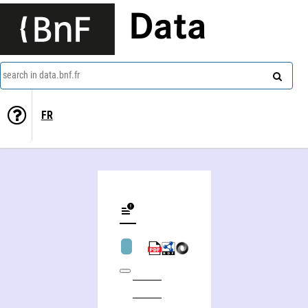
Data
search in data.bnf.fr
FR