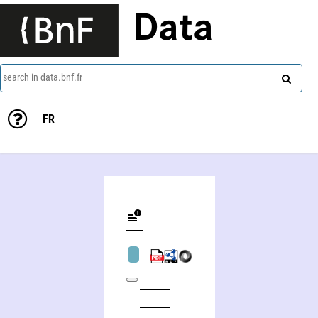
Data
search in data.bnf.fr
FR