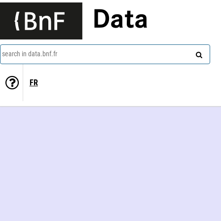
Data
search in data.bnf.fr
FR