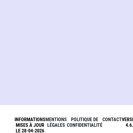
INFORMATIONS
MENTIONS
POLITIQUE DE
CONTACT
VERS
MISES À JOUR
LÉGALES
CONFIDENTIALITÉ
4.6
LE 28-04-2026