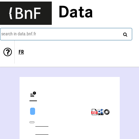
Data
search in data.bnf.fr
FR