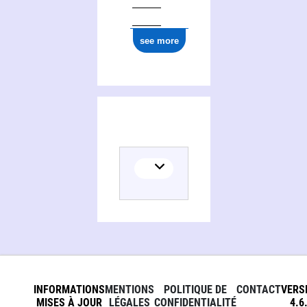
see more
INFORMATIONS
MENTIONS
POLITIQUE DE
CONTACT
VERS
MISES À JOUR
LÉGALES
CONFIDENTIALITÉ
4.6