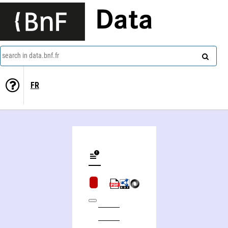
Data
search in data.bnf.fr
FR