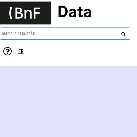
Data
search in data.bnf.fr
FR