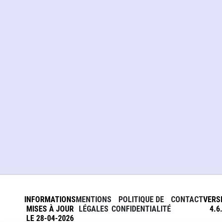
INFORMATIONS
MENTIONS
POLITIQUE DE
CONTACT
VERS
MISES À JOUR
LÉGALES
CONFIDENTIALITÉ
4.6
LE 28-04-2026