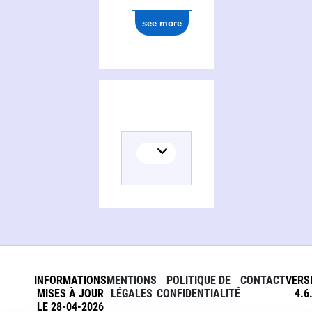
see more
Activities of Centro de investigaciones de filosofía jurídica y filosofía social. Rosario, Argentine
INFORMATIONS
MENTIONS
POLITIQUE DE
CONTACT
VERS
MISES À JOUR
LÉGALES
CONFIDENTIALITÉ
4.6
LE 28-04-2026