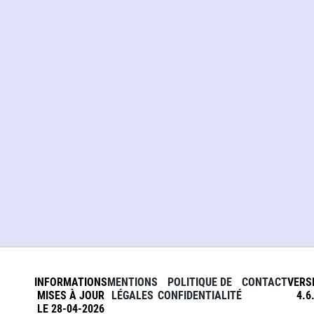
INFORMATIONS
MENTIONS
POLITIQUE DE
CONTACT
VERS
MISES À JOUR
LÉGALES
CONFIDENTIALITÉ
4.6
LE 28-04-2026