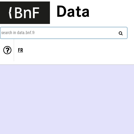
Data
search in data.bnf.fr
FR