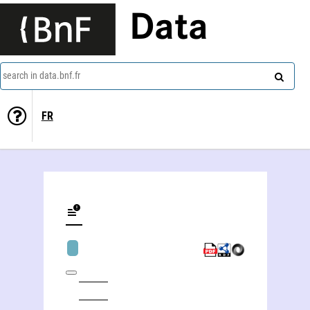
Data
search in data.bnf.fr
FR