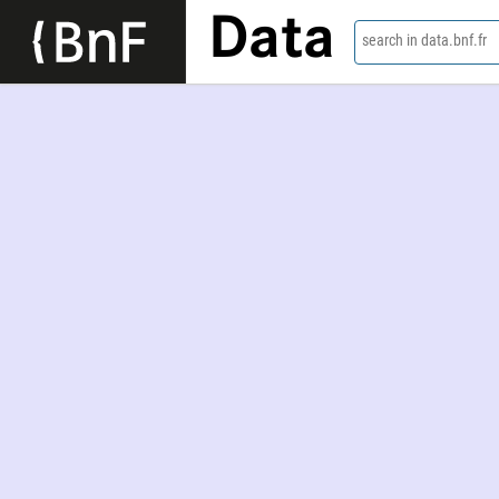
Data
search in data.bnf.fr