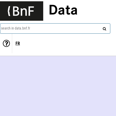
Data
search in data.bnf.fr
FR