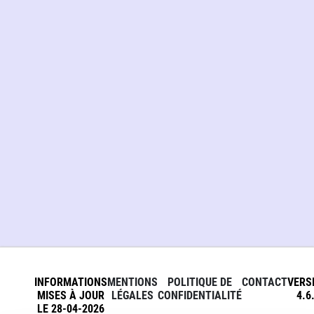
INFORMATIONS
MENTIONS
POLITIQUE DE
CONTACT
VERS
MISES À JOUR
LÉGALES
CONFIDENTIALITÉ
4.6
LE 28-04-2026