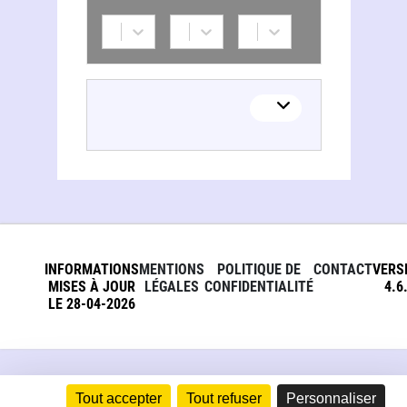
Paul H. Glasser
INFORMATIONS
MENTIONS
POLITIQUE DE
CONTACT
VERS
MISES À JOUR
LÉGALES
CONFIDENTIALITÉ
4.6
LE 28-04-2026
Tout accepter
Tout refuser
Personnaliser