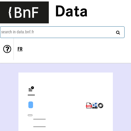
Data
search in data.bnf.fr
FR