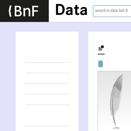
Data
search in data.bnf.fr