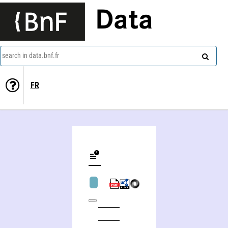
Data
search in data.bnf.fr
FR