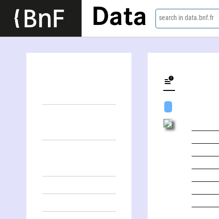
Data
search in data.bnf.fr