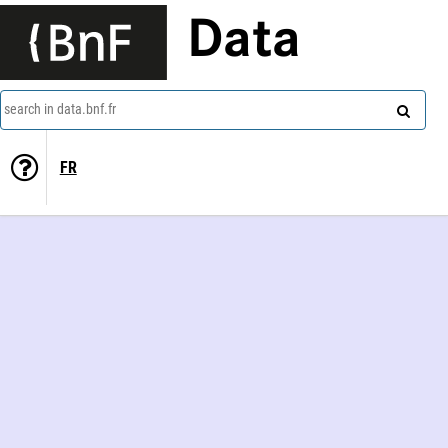
Data
search in data.bnf.fr
FR