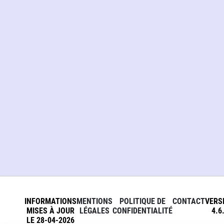
INFORMATIONS
MENTIONS
POLITIQUE DE
CONTACT
VERS
MISES À JOUR
LÉGALES
CONFIDENTIALITÉ
4.6
LE 28-04-2026