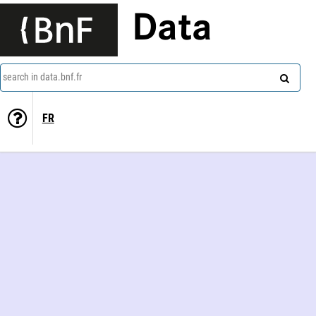
Data
search in data.bnf.fr
FR