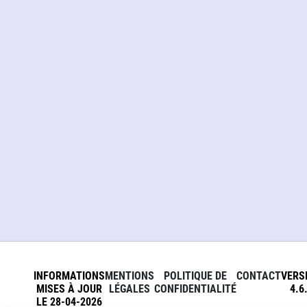
INFORMATIONS
MENTIONS
POLITIQUE DE
CONTACT
VERS
MISES À JOUR
LÉGALES
CONFIDENTIALITÉ
4.6
LE 28-04-2026