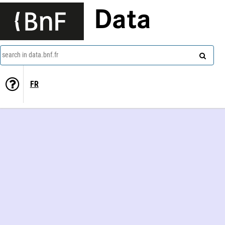
Data
search in data.bnf.fr
FR