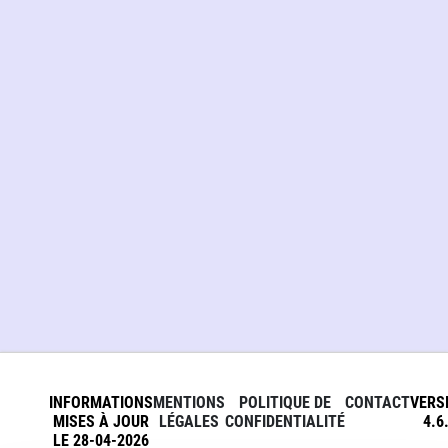
INFORMATIONS
MENTIONS
POLITIQUE DE
CONTACT
VERS
MISES À JOUR
LÉGALES
CONFIDENTIALITÉ
4.6
LE 28-04-2026