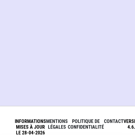
INFORMATIONS
MENTIONS
POLITIQUE DE
CONTACT
VERS
MISES À JOUR
LÉGALES
CONFIDENTIALITÉ
4.6
LE 28-04-2026