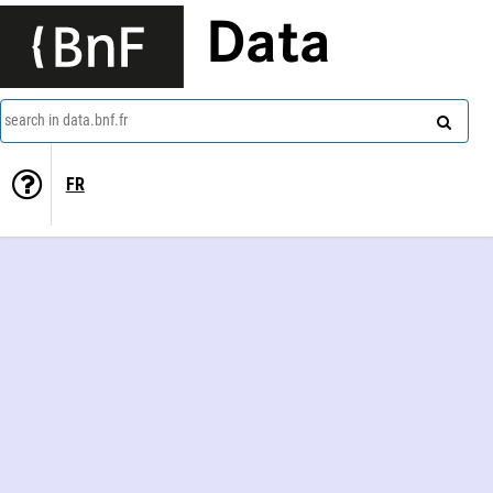
Data
search in data.bnf.fr
FR