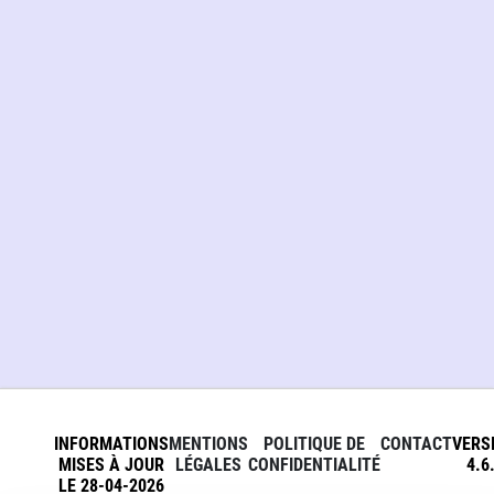
INFORMATIONS
MENTIONS
POLITIQUE DE
CONTACT
VERS
MISES À JOUR
LÉGALES
CONFIDENTIALITÉ
4.6
LE 28-04-2026