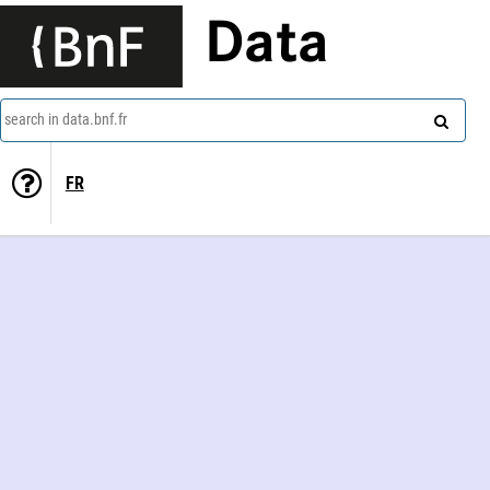
Data
search in data.bnf.fr
FR