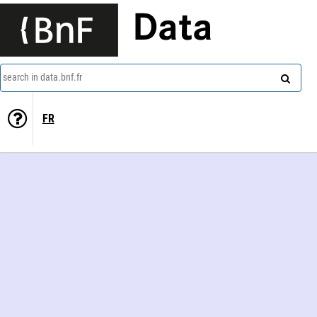
Data
search in data.bnf.fr
FR