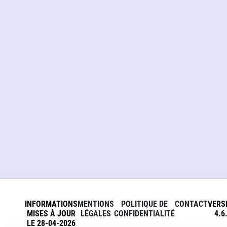
INFORMATIONS
MENTIONS
POLITIQUE DE
CONTACT
VERS
MISES À JOUR
LÉGALES
CONFIDENTIALITÉ
4.6
LE 28-04-2026