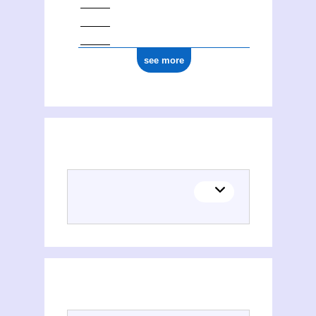
see more
(