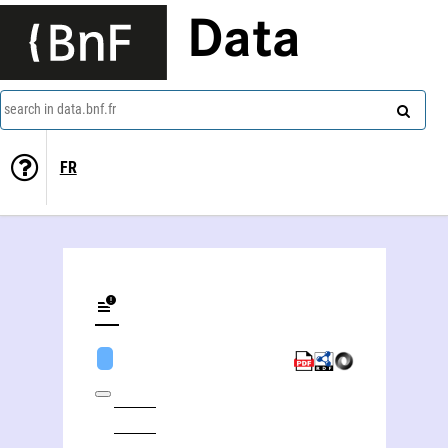
Data
search in data.bnf.fr
FR