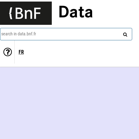
Data
search in data.bnf.fr
FR