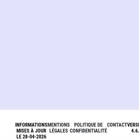
INFORMATIONS
MENTIONS
POLITIQUE DE
CONTACT
VERS
MISES À JOUR
LÉGALES
CONFIDENTIALITÉ
4.6
LE 28-04-2026