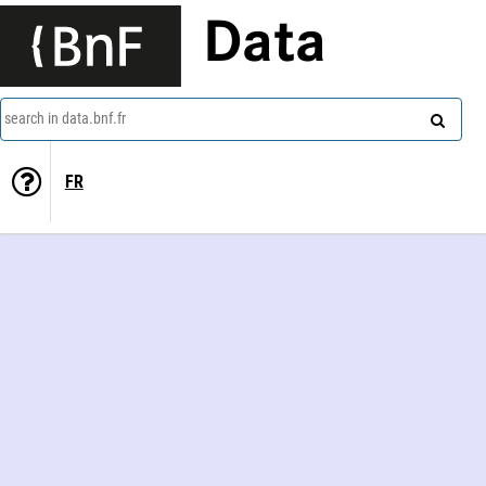
Data
search in data.bnf.fr
FR