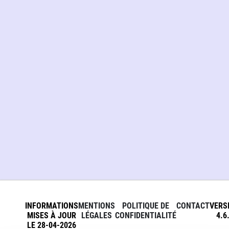
INFORMATIONS
MENTIONS
POLITIQUE DE
CONTACT
VERS
MISES À JOUR
LÉGALES
CONFIDENTIALITÉ
4.6
LE 28-04-2026